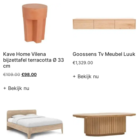
Kave Home Vilena
Goossens Tv Meubel Luuk
bijzettafel terracotta Ø 33
€
1,329.00
cm
€
109.00
€
98.00
+ Bekijk nu
+ Bekijk nu