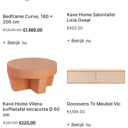
Kave Home Salontafel
Bedframe Curve, 180 x
Licia Ovaal
200 cm
€
502.00
€
1,629.00
€
1,466.00
+ Bekijk nu
+ Bekijk nu
Kave Home Vilena
Goossens Tv Meubel Vic
koffietafel terracotta Ø 60
€
1,199.00
cm
€
251.00
€
225.00
+ Bekijk nu