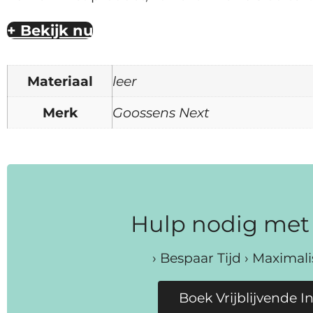
+ Bekijk nu
Materiaal
leer
Merk
Goossens Next
Hulp nodig met 
› Bespaar Tijd › Maximal
Boek Vrijblijvende I