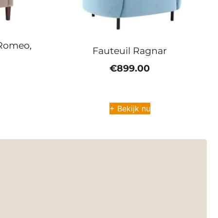
 Romeo,
Fauteuil Ragnar
€
899.00
+ Bekijk nu