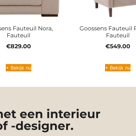
ens Fauteuil Nora,
Goossens Fauteuil
Fauteuil
Fauteuil
€
829.00
€
549.00
+ Bekijk nu
+ Bekijk nu
t een interieur
of -designer.