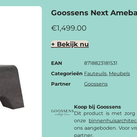
Goossens Next Ameba
€
1,499.00
+ Bekijk nu
EAN
8718823181531
Categorieën
Fauteuils
,
Meubels
Partner
Goossens
Koop bij Goossens
Dit product is met zorg
onze
binnenhuis­archite
ons aangeboden. Voor vra
partner.