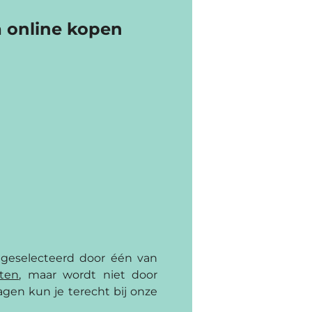
 online kopen
 geselecteerd door één van
cten
, maar wordt niet door
gen kun je terecht bij onze