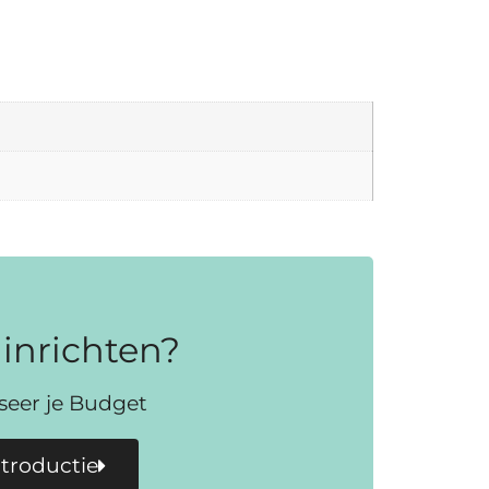
inrichten?
iseer je Budget
ntroductie