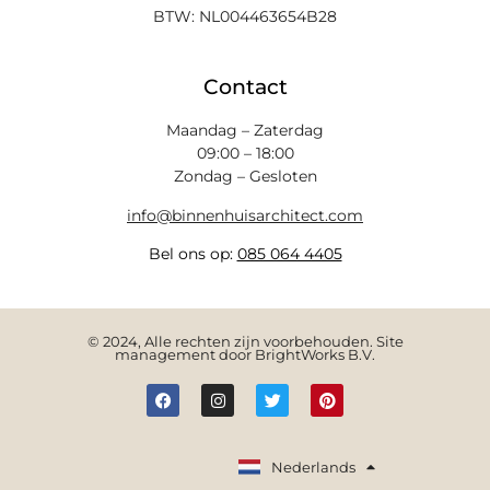
BTW: NL004463654B28
Contact
Maandag – Zaterdag
09:00 – 18:00
Zondag – Gesloten
info@binnenhuisarchitect.com
Bel ons op:
085 064 4405
© 2024, Alle rechten zijn voorbehouden. Site
management door BrightWorks B.V.
English
Nederlands