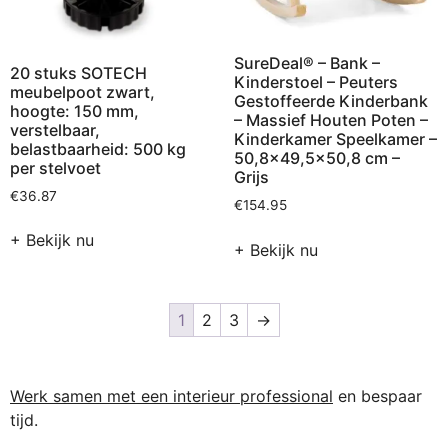
SureDeal® – Bank –
20 stuks SOTECH
Kinderstoel – Peuters
meubelpoot zwart,
Gestoffeerde Kinderbank
hoogte: 150 mm,
– Massief Houten Poten –
verstelbaar,
Kinderkamer Speelkamer –
belastbaarheid: 500 kg
50,8×49,5×50,8 cm –
per stelvoet
Grijs
€
36.87
€
154.95
+ Bekijk nu
+ Bekijk nu
1
2
3
→
Werk samen met een interieur professional
en bespaar
tijd.