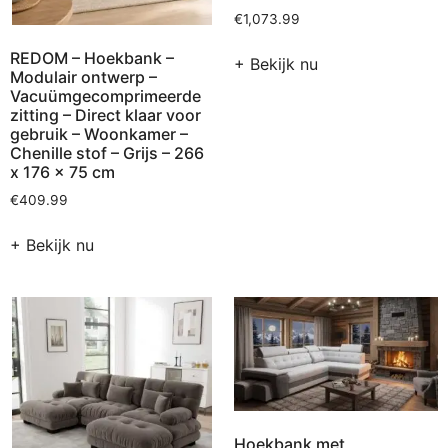
€
1,073.99
REDOM – Hoekbank –
+ Bekijk nu
Modulair ontwerp –
Vacuümgecomprimeerde
zitting – Direct klaar voor
gebruik – Woonkamer –
Chenille stof – Grijs – 266
x 176 x 75 cm
€
409.99
+ Bekijk nu
Hoekbank met