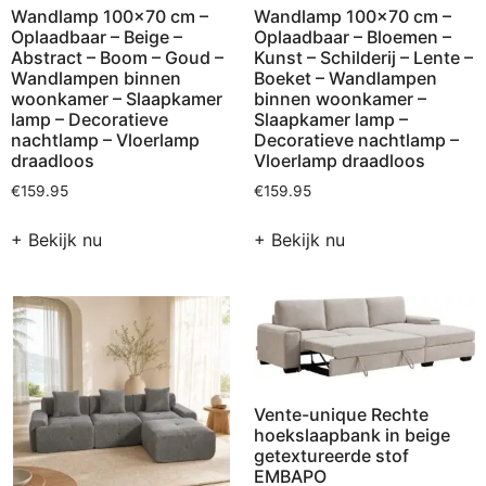
Wandlamp 100×70 cm –
Wandlamp 100×70 cm –
Oplaadbaar – Beige –
Oplaadbaar – Bloemen –
Abstract – Boom – Goud –
Kunst – Schilderij – Lente –
Wandlampen binnen
Boeket – Wandlampen
woonkamer – Slaapkamer
binnen woonkamer –
lamp – Decoratieve
Slaapkamer lamp –
nachtlamp – Vloerlamp
Decoratieve nachtlamp –
draadloos
Vloerlamp draadloos
€
159.95
€
159.95
+ Bekijk nu
+ Bekijk nu
Vente-unique Rechte
hoekslaapbank in beige
getextureerde stof
EMBAPO