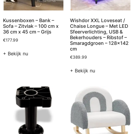
Kussenboxen – Bank –
Wishdor XXL Loveseat /
Sofa – Zitvlak – 100 cm x
Chaise Longue – Met LED
36 cm x 45 cm – Grijs
Sfeerverlichting, USB &
Bekerhouders – Ribstof –
€
177.99
Smaragdgroen – 128×142
cm
+ Bekijk nu
€
389.99
+ Bekijk nu