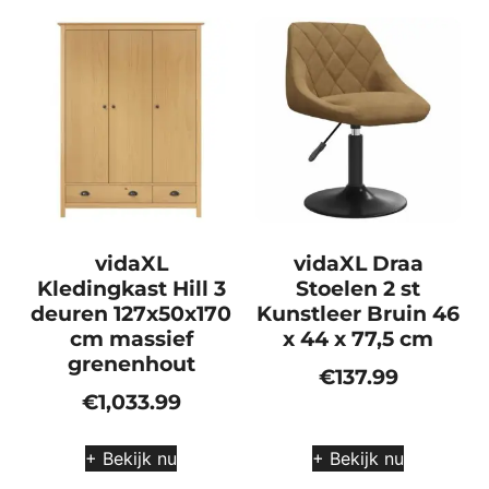
vidaXL
vidaXL Draa
Kledingkast Hill 3
Stoelen 2 st
deuren 127x50x170
Kunstleer Bruin 46
cm massief
x 44 x 77,5 cm
grenenhout
€
137.99
€
1,033.99
+ Bekijk nu
+ Bekijk nu