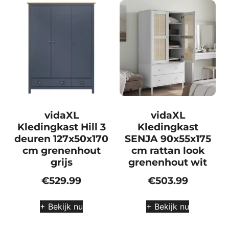
vidaXL
vidaXL
Kledingkast Hill 3
Kledingkast
deuren 127x50x170
SENJA 90x55x175
cm grenenhout
cm rattan look
grijs
grenenhout wit
€
529.99
€
503.99
+ Bekijk nu
+ Bekijk nu