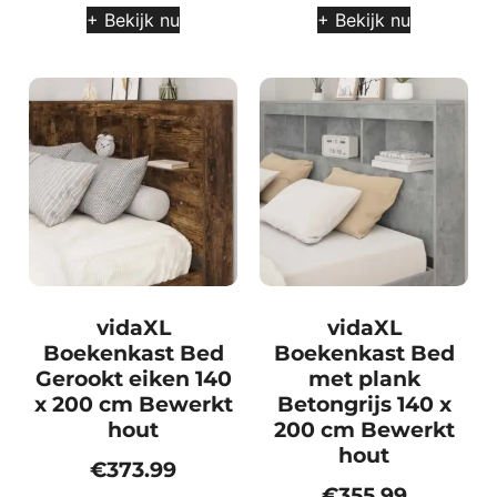
+ Bekijk nu
+ Bekijk nu
vidaXL
vidaXL
Boekenkast Bed
Boekenkast Bed
Gerookt eiken 140
met plank
x 200 cm Bewerkt
Betongrijs 140 x
hout
200 cm Bewerkt
hout
€
373.99
€
355.99