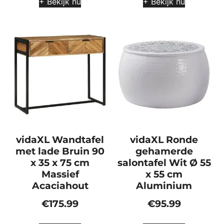
+ Bekijk nu
+ Bekijk nu
vidaXL Wandtafel
vidaXL Ronde
met lade Bruin 90
gehamerde
x 35 x 75 cm
salontafel Wit Ø 55
Massief
x 55 cm
Acaciahout
Aluminium
€
175.99
€
95.99