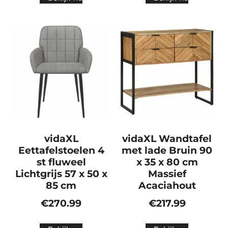
vidaXL
vidaXL Wandtafel
Eettafelstoelen 4
met lade Bruin 90
st fluweel
x 35 x 80 cm
Lichtgrijs 57 x 50 x
Massief
85 cm
Acaciahout
€
270.99
€
217.99