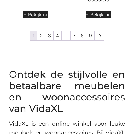
+ Bekijk nu
+ Bekijk nu
1
2
3
4
…
7
8
9
→
Ontdek de stijlvolle en
betaalbare meubelen
en woonaccessoires
van VidaXL
VidaXL is een online winkel voor
leuke
meubels
en woonaccessoires. Bij VidaXL