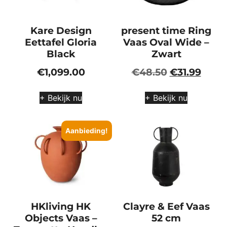
Kare Design
present time Ring
Eettafel Gloria
Vaas Oval Wide –
Black
Zwart
€
1,099.00
€
48.50
€
31.99
+ Bekijk nu
+ Bekijk nu
Aanbieding!
HKliving HK
Clayre & Eef Vaas
Objects Vaas –
52 cm