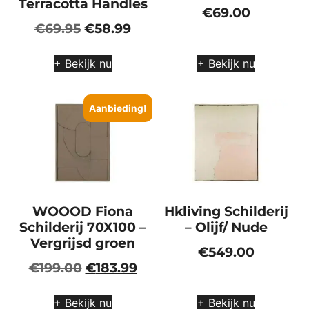
Terracotta Handles
€
69.00
€
69.95
€
58.99
+ Bekijk nu
+ Bekijk nu
Aanbieding!
WOOOD Fiona
Hkliving Schilderij
Schilderij 70X100 –
– Olijf/ Nude
Vergrijsd groen
€
549.00
€
199.00
€
183.99
+ Bekijk nu
+ Bekijk nu