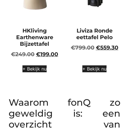
HKliving
Liviza Ronde
Earthenware
eettafel Pelo
Bijzettafel
€
799.00
€
559.30
€
249.00
€
199.00
+ Bekijk nu
+ Bekijk nu
Waarom fonQ zo
geweldig is: een
overzicht van