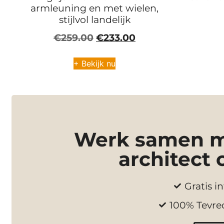
armleuning en met wielen,
stijlvol landelijk
€
259.00
€
233.00
+ Bekijk nu
Werk samen me
architect 
Gratis in
100% Tevre