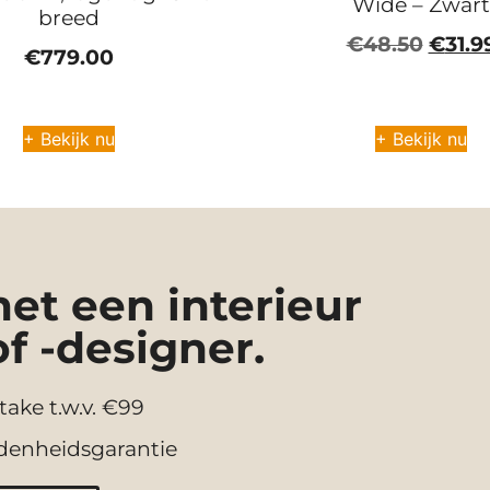
Wide – Zwart
breed
€
48.50
€
31.9
€
779.00
+ Bekijk nu
+ Bekijk nu
t een interieur
of -designer.
take t.w.v. €99
denheidsgarantie