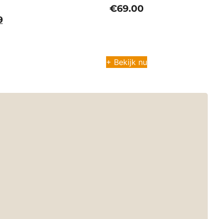
€
69.00
9
+ Bekijk nu