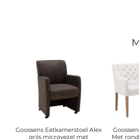
M
Goossens Eetkamerstoel Alex
Goossens
grijs microvezel met
Met rond