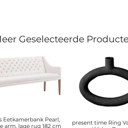
eer Geselecteerde Product
 Eetkamerbank Pearl,
present time Ring V
e arm, lage rug 182 cm