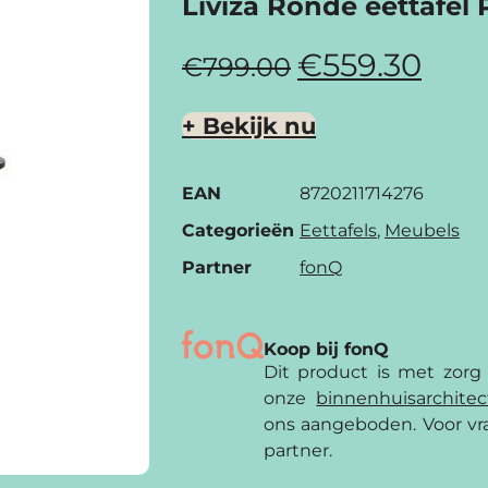
Liviza Ronde eettafel
€
559.30
€
799.00
+ Bekijk nu
EAN
8720211714276
Categorieën
Eettafels
,
Meubels
Partner
fonQ
Koop bij fonQ
Dit product is met zorg
onze
binnenhuis­archite
ons aangeboden. Voor vra
partner.