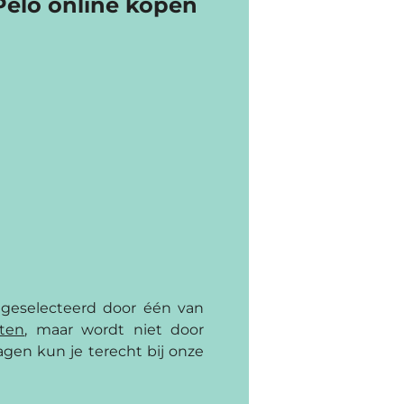
 Pelo online kopen
 geselecteerd door één van
cten
, maar wordt niet door
gen kun je terecht bij onze