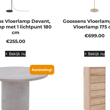
s Vloerlamp Devant,
Goossens Vloerlam
p met 1 lichtpunt 180
Vloerlamp 175
cm
€
699.00
€
255.00
+ Bekijk nu
+ Bekijk nu
Aanbieding!