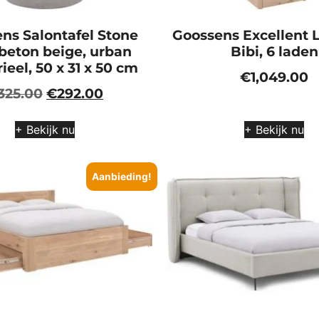
ns Salontafel Stone
Goossens Excellent 
 beton beige, urban
Bibi, 6 laden
ieel, 50 x 31 x 50 cm
€
1,049.00
325.00
€
292.00
+ Bekijk nu
+ Bekijk nu
Aanbieding!