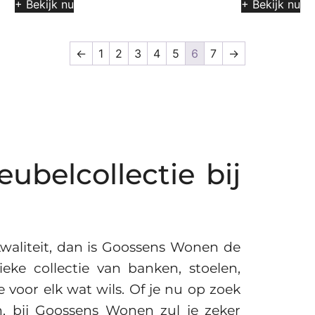
+ Bekijk nu
+ Bekijk nu
←
1
2
3
4
5
6
7
→
bel­collectie bij
waliteit, dan is Goossens Wonen de
ke collectie van banken, stoelen,
 voor elk wat wils. Of je nu op zoek
n, bij Goossens Wonen zul je zeker