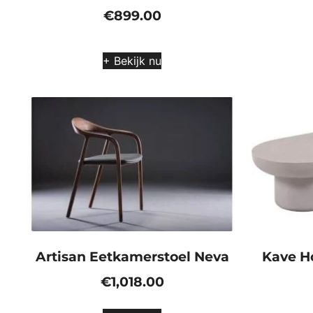
€
899.00
+ Bekijk nu
Artisan Eetkamerstoel Neva
Kave H
€
1,018.00