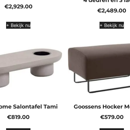
4 deuren en 3 l
€
2,929.00
€
2,489.00
+ Bekijk nu
+ Bekijk nu
ome Salontafel Tami
Goossens Hocker M
€
819.00
€
579.00