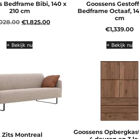
 Bedframe Bibi, 140 x
Goossens Gestof
210 cm
Bedframe Octaaf, 14
cm
,028.00
€
1,825.00
€
1,339.00
+ Bekijk nu
+ Bekijk nu
Goossens Opbergkast
 Zits Montreal