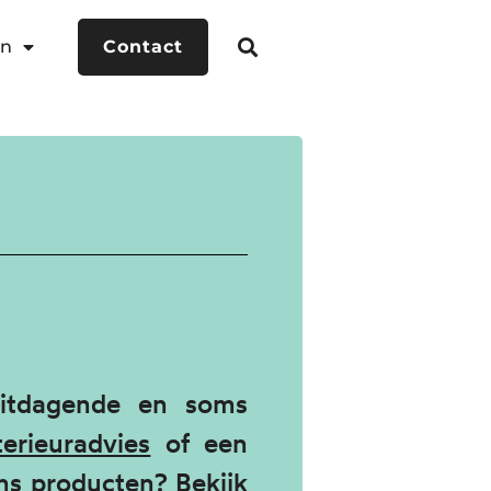
en
Contact
uitdagende en soms
terieuradvies
of een
ns producten? Bekijk