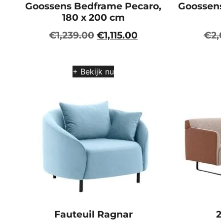
Goossens Bedframe Pecaro,
Goossens
180 x 200 cm
€
1,239.00
€
1,115.00
€
2
+ Bekijk nu
Fauteuil Ragnar
2