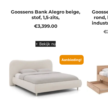
Goossens Bank Alegro beige,
Goosse
stof, 1,5-zits,
rond,
industr
€
3,399.00
€
+ Bekijk nu
Aanbieding!