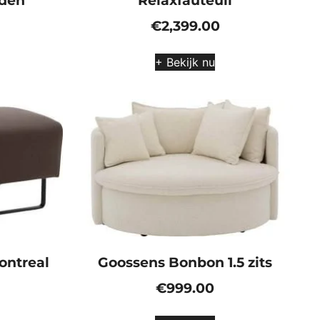
aden
Relaxfauteuil
€
2,399.00
+ Bekijk nu
ontreal
Goossens Bonbon 1.5 zits
€
999.00