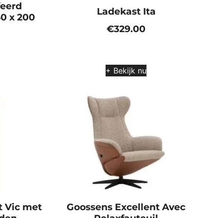
feerd
Ladekast Ita
0 x 200
€
329.00
+ Bekijk nu
 Vic met
Goossens Excellent Avec