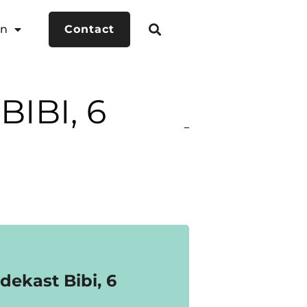
en
Contact
IBI, 6
dekast Bibi, 6