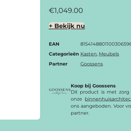
€
1,049.00
+ Bekijk nu
EAN
815414880110030659
Categorieën
Kasten
,
Meubels
Partner
Goossens
Koop bij Goossens
Dit product is met zorg
onze
binnenhuis­archite
ons aangeboden. Voor vra
partner.