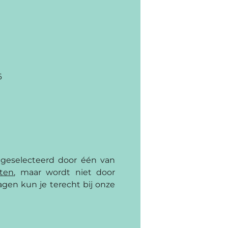
6
 geselecteerd door één van
cten
, maar wordt niet door
gen kun je terecht bij onze