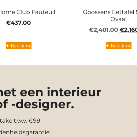
Home Club Fauteuil
Goossens Eettafel 
Ovaal
€
437.00
€
2,401.00
€
2,16
+ Bekijk nu
+ Bekijk nu
t een interieur
of -designer.
take t.w.v. €99
denheidsgarantie