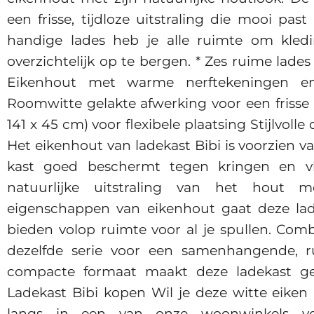
een frisse, tijdloze uitstraling die mooi past
handige lades heb je alle ruimte om kledi
overzichtelijk op te bergen. * Zes ruime lades
Eikenhout met warme nerftekeningen en 
Roomwitte gelakte afwerking voor een frisse 
141 x 45 cm) voor flexibele plaatsing Stijlvolle
Het eikenhout van ladekast Bibi is voorzien 
kast goed beschermt tegen kringen en v
natuurlijke uitstraling van het hout 
eigenschappen van eikenhout gaat deze lad
bieden volop ruimte voor al je spullen. Com
dezelfde serie voor een samenhangende, ru
compacte formaat maakt deze ladekast ges
Ladekast Bibi kopen Wil je deze witte eike
langs in een van onze woonwinkels voo