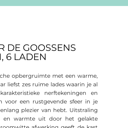
R DE GOOSSENS
, 6 LADEN
ische opbergruimte met een warme,
ar liefst zes ruime lades waarin je al
arakteristieke nerftekeningen en
 voor een rustgevende sfeer in je
nlang plezier van hebt. Uitstraling
st en warmte uit door het gelakte
 roomwitte afwerking geeft de kast