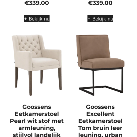
€
339.00
€
339.00
+ Bekijk nu
+ Bekijk nu
Goossens
Goossens
Eetkamerstoel
Excellent
Pearl wit stof met
Eetkamerstoel
armleuning,
Tom bruin leer
stijlvol landelijk
leuning, urban