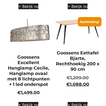
+ Bekijk nu
+ Bekijk nu
Aanbieding!
Goossens Eettafel
Goossens
Bjarte,
Excellent
Rechthoekig 200 x
Hanglamp Cecile,
90 cm
Hanglamp ovaal
€
1,209.00
met 8 lichtpunten
+ 1 led onderspot
€
1,088.00
€
1,499.00
+ Bekijk nu
+ Bekijk nu