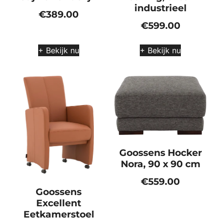
industrieel
€
389.00
€
599.00
+ Bekijk nu
+ Bekijk nu
Goossens Hocker
Nora, 90 x 90 cm
€
559.00
Goossens
Excellent
Eetkamerstoel