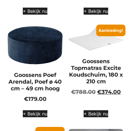
+ Bekijk nu
+ Bekijk nu
Aanbieding!
Goossens
Topmatras Excite
Koudschuim, 180 x
Goossens Poef
210 cm
Arendal, Poef ø 40
cm – 49 cm hoog
€
788.00
€
374.00
€
179.00
+ Bekijk nu
+ Bekijk nu