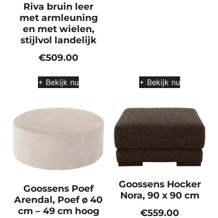
Riva bruin leer
met armleuning
en met wielen,
stijlvol landelijk
€
509.00
+ Bekijk nu
+ Bekijk nu
Goossens Hocker
Goossens Poef
Nora, 90 x 90 cm
Arendal, Poef ø 40
cm – 49 cm hoog
€
559.00