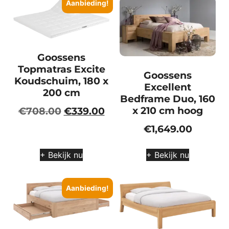
Aanbieding!
Goossens
Topmatras Excite
Goossens
Koudschuim, 180 x
Excellent
200 cm
Bedframe Duo, 160
x 210 cm hoog
€
708.00
€
339.00
€
1,649.00
+ Bekijk nu
+ Bekijk nu
Aanbieding!