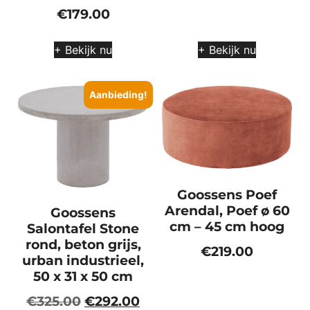
€
179.00
+ Bekijk nu
+ Bekijk nu
Aanbieding!
Goossens Poef
Arendal, Poef ø 60
Goossens
cm – 45 cm hoog
Salontafel Stone
rond, beton grijs,
€
219.00
urban industrieel,
50 x 31 x 50 cm
€
325.00
€
292.00