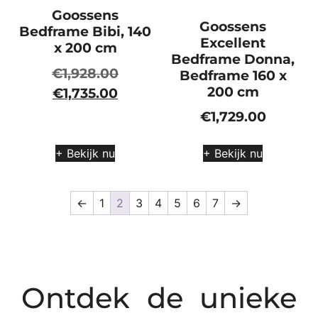
Goossens
Goossens
Bedframe Bibi, 140
Excellent
x 200 cm
Bedframe Donna,
€
1,928.00
Bedframe 160 x
200 cm
€
1,735.00
€
1,729.00
+ Bekijk nu
+ Bekijk nu
←
1
2
3
4
5
6
7
→
Ontdek de unieke