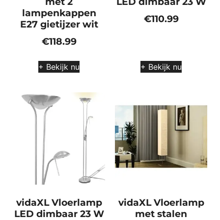
met 2
LED dimbaar 23 W
lampenkappen
€
110.99
E27 gietijzer wit
€
118.99
+ Bekijk nu
+ Bekijk nu
vidaXL Vloerlamp
vidaXL Vloerlamp
LED dimbaar 23 W
met stalen