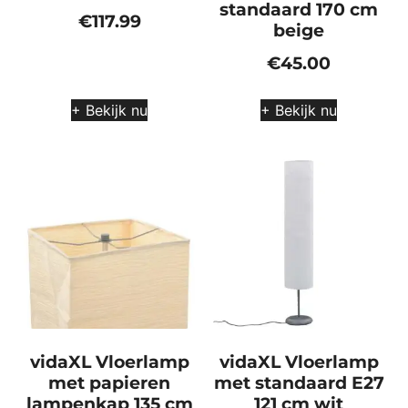
standaard 170 cm
€
117.99
beige
€
45.00
+ Bekijk nu
+ Bekijk nu
vidaXL Vloerlamp
vidaXL Vloerlamp
met papieren
met standaard E27
lampenkap 135 cm
121 cm wit