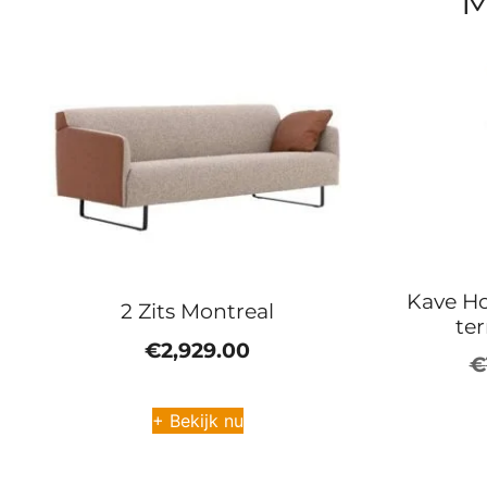
M
Kave Ho
2 Zits Montreal
te
€
2,929.00
€
+ Bekijk nu