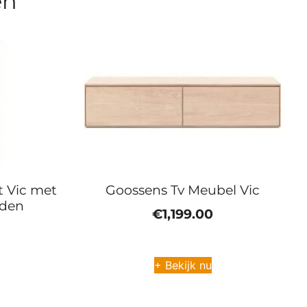
en
 Vic met
Goossens Tv Meubel Vic
aden
€
1,199.00
+ Bekijk nu