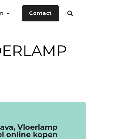
en
Contact
OERLAMP
ava, Vloerlamp
el online kopen