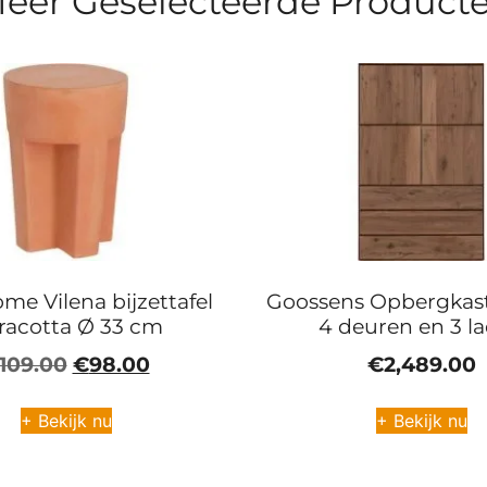
eer Geselecteerde Product
me Vilena bijzettafel
Goossens Opbergkast
rracotta Ø 33 cm
4 deuren en 3 l
109.00
€
98.00
€
2,489.00
+ Bekijk nu
+ Bekijk nu