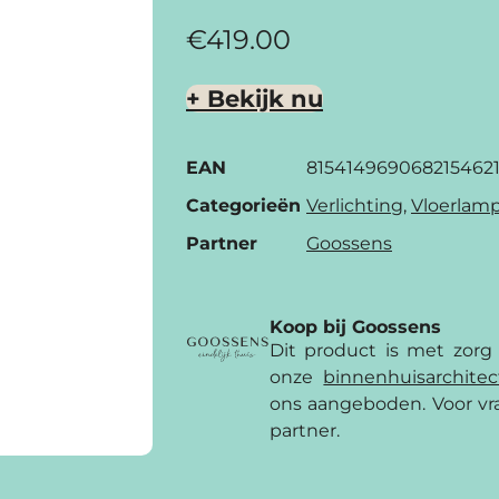
€
419.00
+ Bekijk nu
EAN
815414969068215462
Categorieën
Verlichting
,
Vloerlam
Partner
Goossens
Koop bij Goossens
Dit product is met zorg
onze
binnenhuis­archite
ons aangeboden. Voor vra
partner.