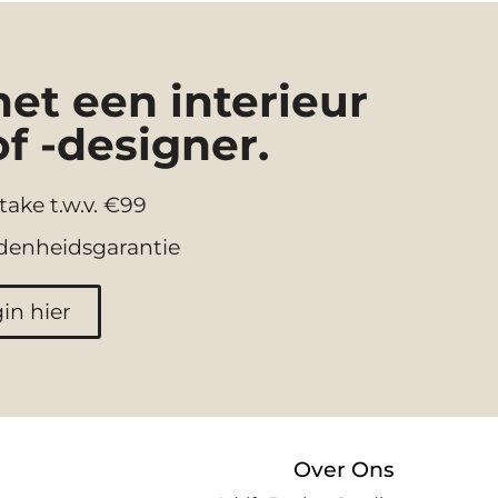
t een interieur
of -designer.
take t.w.v. €99
denheidsgarantie
in hier
Over Ons