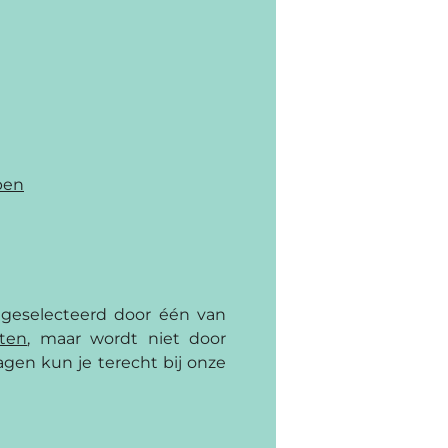
1
pen
 geselecteerd door één van
cten
, maar wordt niet door
gen kun je terecht bij onze