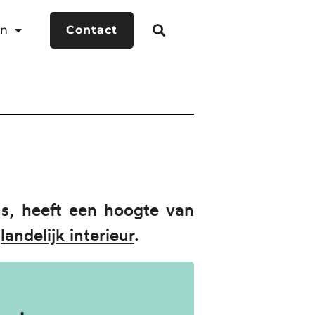
en
Contact
ens, heeft een hoogte van
n
landelijk interieur
.