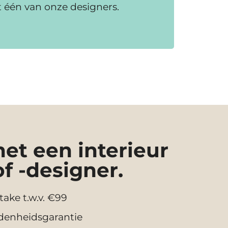
t één van onze designers.
t een interieur
of -designer.
take t.w.v. €99
denheidsgarantie