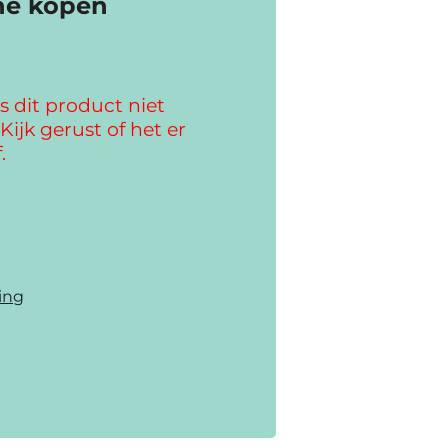
ine kopen
s dit product niet
Kijk gerust of het er
.
ting