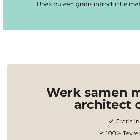
Boek nu een gratis introductie me
Werk samen me
architect 
Gratis in
100% Tevre