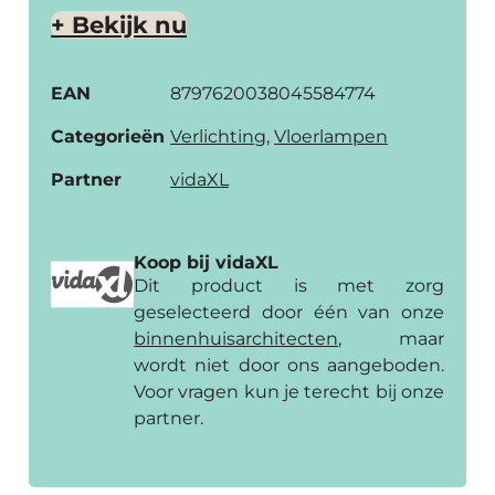
+ Bekijk nu
EAN
8797620038045584774
Categorieën
Verlichting
,
Vloerlampen
Partner
vidaXL
Koop bij vidaXL
Dit product is met zorg
geselecteerd door één van onze
binnenhuis­architecten
, maar
wordt niet door ons aangeboden.
Voor vragen kun je terecht bij onze
partner.