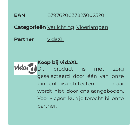
EAN
8797620037823002520
Categorieën
Verlichting
,
Vloerlampen
Partner
vidaXL
Koop bij vidaXL
Dit product is met zorg
geselecteerd door één van onze
binnenhuis­architecten
, maar
wordt niet door ons aangeboden.
Voor vragen kun je terecht bij onze
partner.