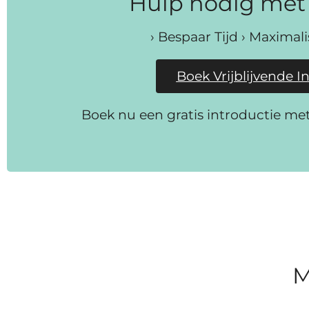
Hulp nodig met 
› Bespaar Tijd › Maximal
Boek Vrijblijvende I
Boek nu een gratis introductie me
M