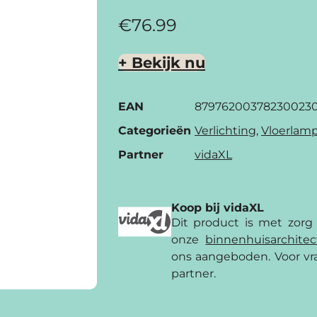
€
76.99
+ Bekijk nu
EAN
87976200378230023
Categorieën
Verlichting
,
Vloerlam
Partner
vidaXL
Koop bij vidaXL
Dit product is met zorg
onze
binnenhuis­archite
ons aangeboden. Voor vra
partner.