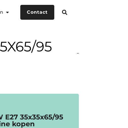
en
Contact
5X65/95
W E27 35x35x65/95
ine kopen