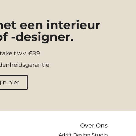
t een interieur
of -designer.
take t.w.v. €99
denheidsgarantie
in hier
Over Ons
Adrift Design Studio