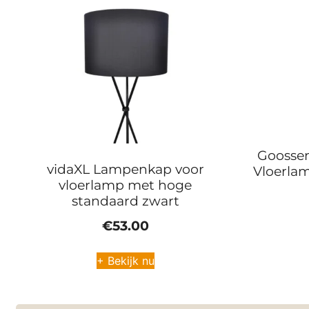
Goossen
vidaXL Lampenkap voor
Vloerlam
vloerlamp met hoge
standaard zwart
€
53.00
+ Bekijk nu