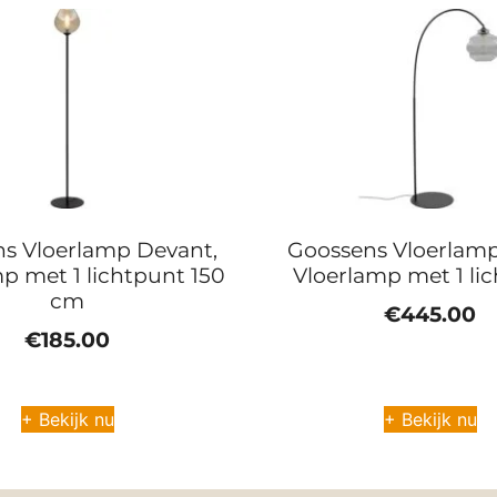
s Vloerlamp Devant,
Goossens Vloerlamp
p met 1 lichtpunt 150
Vloerlamp met 1 li
cm
€
445.00
€
185.00
+ Bekijk nu
+ Bekijk nu