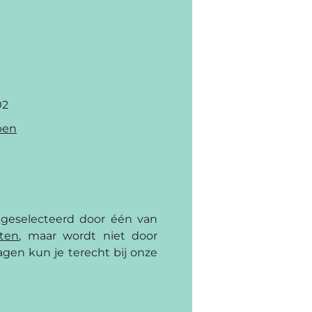
02
pen
 geselecteerd door één van
cten
, maar wordt niet door
gen kun je terecht bij onze