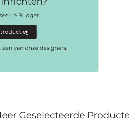
inrichten?
iseer je Budget
ntroductie
t één van onze designers.
eer Geselecteerde Product