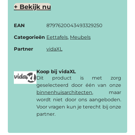
+ Bekijk nu
EAN
8797620043493329250
Categorieën
Eettafels
,
Meubels
Partner
vidaXL
Koop bij vidaXL
Dit product is met zorg
geselecteerd door één van onze
binnenhuis­architecten
, maar
wordt niet door ons aangeboden.
Voor vragen kun je terecht bij onze
partner.