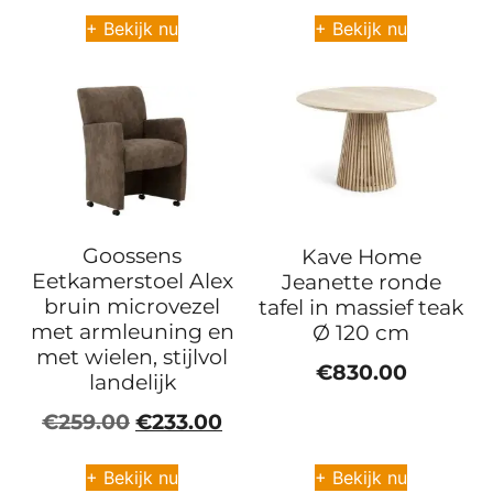
+ Bekijk nu
+ Bekijk nu
Goossens
Kave Home
Eetkamerstoel Alex
Jeanette ronde
bruin microvezel
tafel in massief teak
met armleuning en
Ø 120 cm
met wielen, stijlvol
€
830.00
landelijk
€
259.00
€
233.00
+ Bekijk nu
+ Bekijk nu