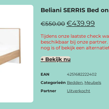
Beliani SERRIS Bed on
€
439.99
€
550.00
Tijdens onze laatste check wa
beschikbaar bij onze partner. 
nog is of bekijk een alternatief
+ Bekijk nu
EAN
4251682222402
Categorieën
Bedden
,
Meubels
Partner
Uitverkocht