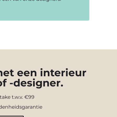
t een interieur
of -designer.
take t.w.v. €99
denheidsgarantie