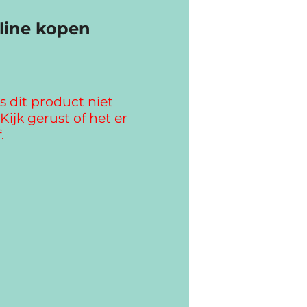
line kopen
s dit product niet
Kijk gerust of het er
.