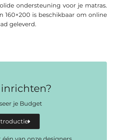
lide ondersteuning voor je matras.
an 160×200 is beschikbaar om online
aad geleverd.
inrichten?
iseer je Budget
ntroductie
t één van onze designers.