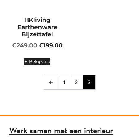
HKliving
Earthenware
Bijzettafel
€
249.00
€
199.00
+ Bekijk nu
←
1
2
3
Werk samen met een interieur