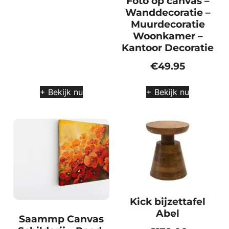
Foto op canvas –
Wanddecoratie –
Muurdecoratie
Woonkamer –
Kantoor Decoratie
€
49.95
+ Bekijk nu
+ Bekijk nu
Kick bijzettafel
Abel
Saammp Canvas