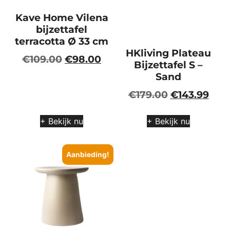
Kave Home Vilena
bijzettafel
terracotta Ø 33 cm
HKliving Plateau
€
109.00
€
98.00
Bijzettafel S –
Sand
€
179.00
€
143.99
+ Bekijk nu
+ Bekijk nu
Aanbieding!