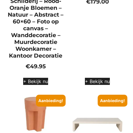
Schilderij – Rood-
€
179.00
Oranje Bloemen –
Natuur – Abstract –
60×60 – Foto op
canvas –
Wanddecoratie –
Muurdecoratie
Woonkamer –
Kantoor Decoratie
€
49.95
+ Bekijk nu
+ Bekijk nu
Aanbieding!
Aanbieding!